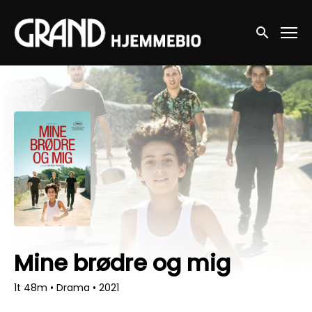
Accessibility Links
Søg nu
Mine brødre og mig
1t 48m
•
Drama
•
2021