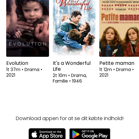
Evolution
It's a Wonderful
Petite maman
Life
1t 37m
•
Drama
•
1t 12m
•
Drama
•
2021
2021
2t 10m
•
Drama,
Familie
•
1946
Download appen for at se dit købte indhold!