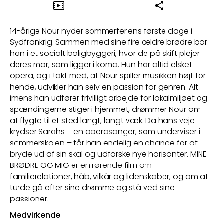
14-årige Nour nyder sommerferiens første dage i
Sydfrankrig. Sammen med sine fire ældre brødre bor
han i et socialt boligbyggeri, hvor de på skift plejer
deres mor, som ligger i koma. Hun har altid elsket
opera, og i takt med, at Nour spiller musikken højt for
hende, udvikler han selv en passion for genren. Alt
imens han udfører frivilligt arbejde for lokalmiljøet og
spændingerne stiger i hjemmet, drømmer Nour om
at flygte til et sted langt, langt væk. Da hans veje
krydser Sarahs – en operasanger, som underviser i
sommerskolen – får han endelig en chance for at
bryde ud af sin skal og udforske nye horisonter. MINE
BRØDRE OG MIG er en rørende film om
familierelationer, håb, vilkår og lidenskaber, og om at
turde gå efter sine drømme og stå ved sine
passioner.
Medvirkende