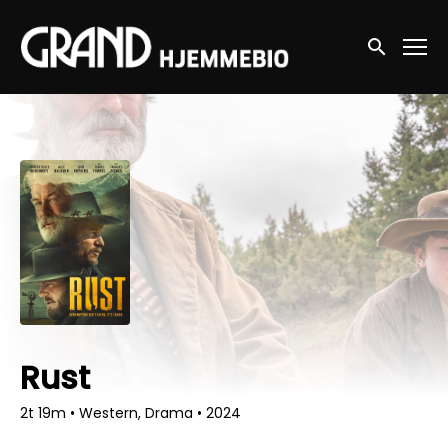
Accessibility Links
Søg nu
Rust
2t 19m
•
Western, Drama
•
2024