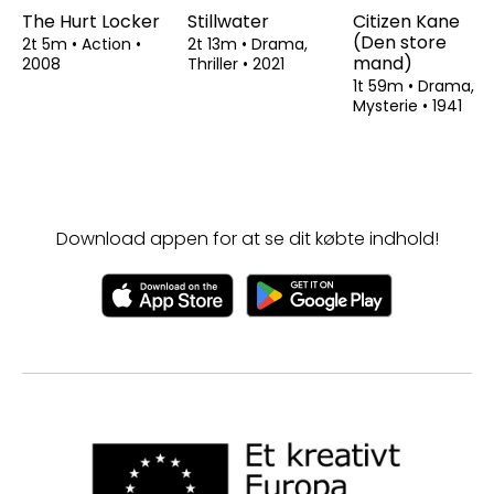
The Hurt Locker
Stillwater
Citizen Kane
(Den store
2t 5m
•
Action
•
2t 13m
•
Drama,
mand)
2008
Thriller
•
2021
1t 59m
•
Drama,
Mysterie
•
1941
Download appen for at se dit købte indhold!