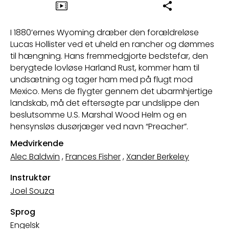
I 1880’ernes Wyoming dræber den forældreløse
Lucas Hollister ved et uheld en rancher og dømmes
til hængning. Hans fremmedgjorte bedstefar, den
berygtede lovløse Harland Rust, kommer ham til
undsætning og tager ham med på flugt mod
Mexico. Mens de flygter gennem det ubarmhjertige
landskab, må det eftersøgte par undslippe den
beslutsomme U.S. Marshal Wood Helm og en
hensynsløs dusørjæger ved navn “Preacher”.
Medvirkende
Alec Baldwin
,
Frances Fisher
,
Xander Berkeley
Instruktør
Joel Souza
Sprog
Engelsk