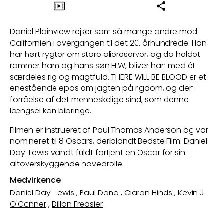
Daniel Plainview rejser som så mange andre mod
Californien i overgangen til det 20. århundrede. Han
har hørt rygter om store oliereserver, og da heldet
rammer ham og hans søn H.W, bliver han med ét
særdeles rig og magtfuld. THERE WILL BE BLOOD er et
enestående epos om jagten på rigdom, og den
forråelse af det menneskelige sind, som denne
længsel kan bibringe.
Filmen er instrueret af Paul Thomas Anderson og var
nomineret til 8 Oscars, deriblandt Bedste Film. Daniel
Day-Lewis vandt fuldt fortjent en Oscar for sin
altoverskyggende hovedrolle.
Medvirkende
Daniel Day-Lewis
,
Paul Dano
,
Ciaran Hinds
,
Kevin J.
O'Conner
,
Dillon Freasier