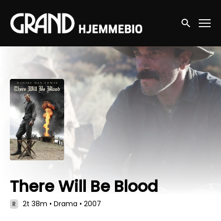
Accessibility Links
Søg nu
There Will Be Blood
2t 38m
•
Drama
•
2007
R