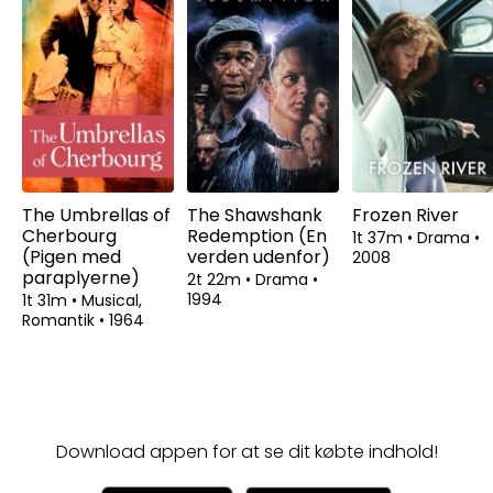
The Umbrellas of
The Shawshank
Frozen River
Cherbourg
Redemption (En
1t 37m
•
Drama
•
(Pigen med
verden udenfor)
2008
paraplyerne)
2t 22m
•
Drama
•
1994
1t 31m
•
Musical,
Romantik
•
1964
Download appen for at se dit købte indhold!