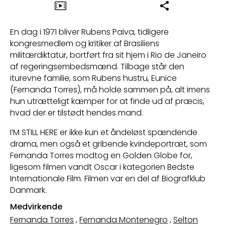
En dag i 1971 bliver Rubens Paiva, tidligere
kongresmedlem og kritiker af Brasiliens
militærdiktatur, bortført fra sit hjem i Rio de Janeiro
af regeringsembedsmænd. Tilbage står den
iturevne familie, som Rubens hustru, Eunice
(Fernanda Torres), må holde sammen på, alt imens
hun utrætteligt kæmper for at finde ud af præcis,
hvad der er tilstødt hendes mand.
I’M STILL HERE er ikke kun et åndeløst spændende
drama, men også et gribende kvindeportræt, som
Fernanda Torres modtog en Golden Globe for,
ligesom filmen vandt Oscar i kategorien Bedste
Internationale Film. Filmen var en del af Biografklub
Danmark.
Medvirkende
Fernanda Torres
,
Fernanda Montenegro
,
Selton