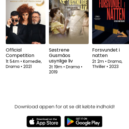
Official
Søstrene
Forsvundet i
Competition
Gusmãos
natten
usynlige liv
1t 54m
•
Komedie,
2t 2m
•
Drama,
Drama
•
2021
Thriller
•
2023
2t 19m
•
Drama
•
2019
Download appen for at se dit købte indhold!