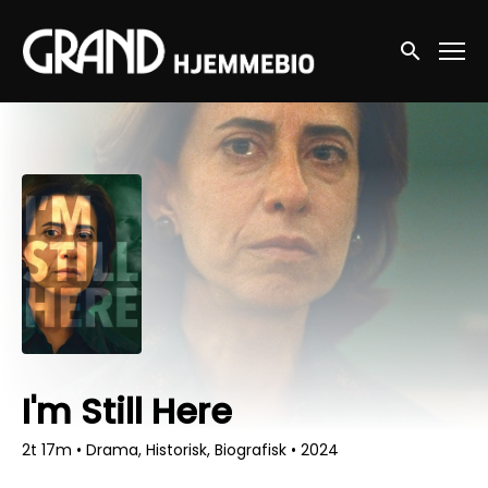
Accessibility Links
Søg nu
I'm Still Here
2t 17m
•
Drama, Historisk, Biografisk
•
2024