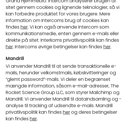
Grand Hjemmebio. Intercom analyserer brugen af
sitet gennem cookies og lignende teknologier, så vi
kan forbedre produktet for vores brugere. Mere
information om Intercoms brug af cookies kan
findes
her
. Vi kan også anvende Intercom som
kommunikationsmedie, enten gennem e-mails eller
direkte på sitet. Interkoms privatlivspolitik kan findes
her
. Intercoms øvrige betingelser kan findes
her
.
Mandrill
Vi anvender Mandrill til at sende transaktionelle e-
mails, herunder velkomstmails, købskvitteringer og
“glemt password”-mails. Vi deler en begrænset
mængde information, såsom e-mail-adresser, The
Rocket Science Group LLC, som styrer Mailchimp og
Mandrill. Vi anvender Mandrill til dataindsamling og -
analyse til tracking af udsendte e-mails. Mandrill
privatlivspolitik kan findes
her
og deres betingelser
kan findes
her
.