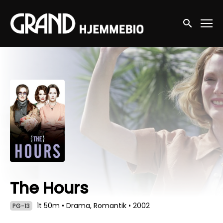
Accessibility Links
Søg nu
The Hours
1t 50m
•
Drama, Romantik
•
2002
PG-13