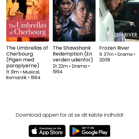
The Umbrellas of
The Shawshank
Frozen River
Cherbourg
Redemption (En
1t 37m
•
Drama
•
(Pigen med
verden udenfor)
2008
paraplyerne)
2t 22m
•
Drama
•
1994
1t 31m
•
Musical,
Romantik
•
1964
Download appen for at se dit købte indhold!