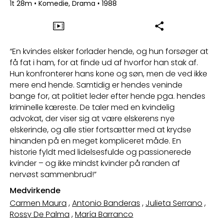
1t 28m
•
Komedie, Drama
•
1988
“En kvindes elsker forlader hende, og hun forsøger at
få fat i ham, for at finde ud af hvorfor han stak af.
Hun konfronterer hans kone og søn, men de ved ikke
mere end hende. Samtidig er hendes veninde
bange for, at politiet leder efter hende pga. hendes
kriminelle kæreste. De taler med en kvindelig
advokat, der viser sig at være elskerens nye
elskerinde, og alle stier fortsætter med at krydse
hinanden på en meget kompliceret måde. En
historie fyldt med lidelsesfulde og passionerede
kvinder – og ikke mindst kvinder på randen af
nervøst sammenbrud!”
Medvirkende
Carmen Maura
,
Antonio Banderas
,
Julieta Serrano
,
Rossy De Palma
,
María Barranco