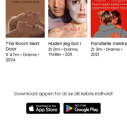
The Room Next
Huden jeg bor i
Parallelle mødr
Door
2t 0m
•
Drama,
2t 3m
•
Drama
•
Thriller
•
2011
2021
1t 47m
•
Drama
•
2024
Download appen for at se dit købte indhold!