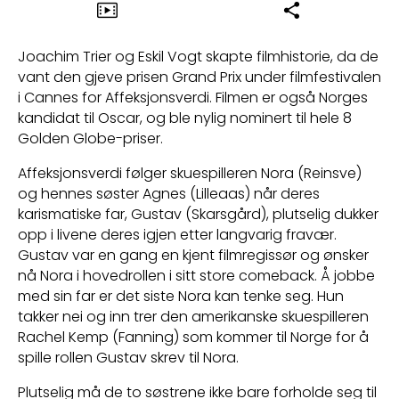
Joachim Trier og Eskil Vogt skapte filmhistorie, da de
vant den gjeve prisen Grand Prix under filmfestivalen
i Cannes for Affeksjonsverdi. Filmen er også Norges
kandidat til Oscar, og ble nylig nominert til hele 8
Golden Globe-priser.
Affeksjonsverdi følger skuespilleren Nora (Reinsve)
og hennes søster Agnes (Lilleaas) når deres
karismatiske far, Gustav (Skarsgård), plutselig dukker
opp i livene deres igjen etter langvarig fravær.
Gustav var en gang en kjent filmregissør og ønsker
nå Nora i hovedrollen i sitt store comeback. Å jobbe
med sin far er det siste Nora kan tenke seg. Hun
takker nei og inn trer den amerikanske skuespilleren
Rachel Kemp (Fanning) som kommer til Norge for å
spille rollen Gustav skrev til Nora.
Plutselig må de to søstrene ikke bare forholde seg til