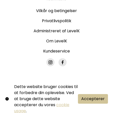
Vilkår og betingelser
Privatlivspolitik
Administreret af LevelK
Om LevelK
Kundeservice
Dette website bruger cookies til
© Grand Hjemmebio. Alle rettigheder forbeholdes.
at forbedre din oplevelse. Ved
Ingen del af denne side må gengives uden vores
at bruge dette website
Accepterer
skriftlige tilladelse.
accepterer du vores
cookie
Shift72
Drevet af
usage
.