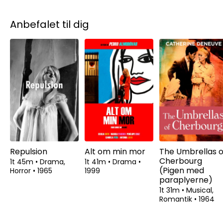
Anbefalet til dig
Repulsion
Alt om min mor
The Umbrellas o
Cherbourg
1t 45m
•
Drama,
1t 41m
•
Drama
•
(Pigen med
Horror
•
1965
1999
paraplyerne)
1t 31m
•
Musical,
Romantik
•
1964