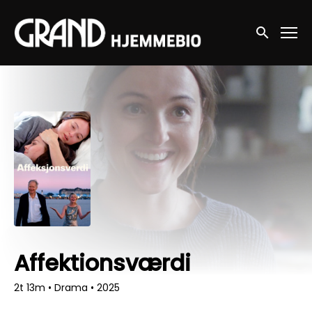
Accessibility Links
Søg nu
Affektionsværdi
2t 13m
•
Drama
•
2025