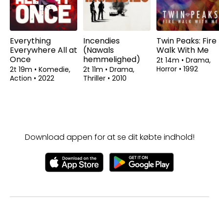
Everything
Incendies
Twin Peaks: Fire
Everywhere All at
(Nawals
Walk With Me
Once
hemmelighed)
2t 14m
•
Drama,
Horror
•
1992
2t 19m
•
Komedie,
2t 11m
•
Drama,
Action
•
2022
Thriller
•
2010
Download appen for at se dit købte indhold!