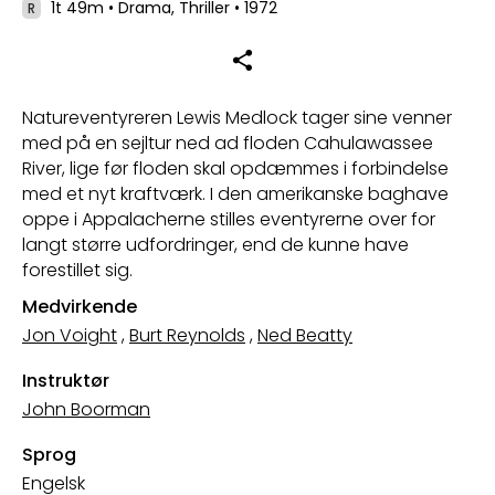
1t 49m
•
Drama, Thriller
•
1972
R
Natureventyreren Lewis Medlock tager sine venner
med på en sejltur ned ad floden Cahulawassee
River, lige før floden skal opdæmmes i forbindelse
med et nyt kraftværk. I den amerikanske baghave
oppe i Appalacherne stilles eventyrerne over for
langt større udfordringer, end de kunne have
forestillet sig.
Medvirkende
Jon Voight
,
Burt Reynolds
,
Ned Beatty
Instruktør
John Boorman
Sprog
Engelsk