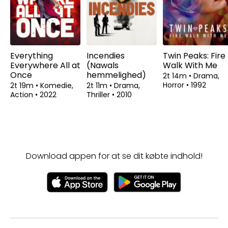
Everything
Incendies
Twin Peaks: Fire
Everywhere All at
(Nawals
Walk With Me
Once
hemmelighed)
2t 14m
•
Drama,
Horror
•
1992
2t 19m
•
Komedie,
2t 11m
•
Drama,
Action
•
2022
Thriller
•
2010
Download appen for at se dit købte indhold!