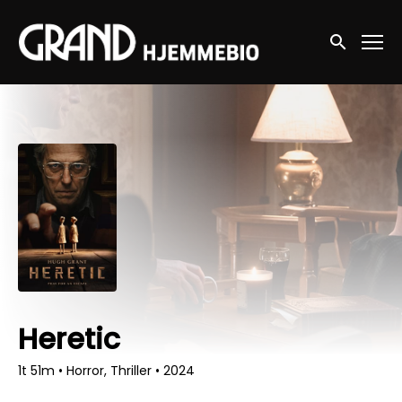
Accessibility Links
Søg nu
Heretic
1t 51m
•
Horror, Thriller
•
2024