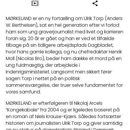
MØRKELAND er en ny fortælling om Ulrik Torp (Anders
W. Berthelsen), sat en hel generation efter vi forlod
ham som ung graverjournalist med livet og karrieren
foran sig. 20 år er gået og han er ved et tilfælde
tilbage på sin tidligere arbejdsplads Dagbladet,
hvor hans gamle kollega, og nu chefredaktør Henrik
Moll (Nicolas Bro), beder ham dække et mord på en
ung fuldmægtig, der arbejdede i
Indenrigsministeriet. Langsomt men sikkert fører
sagen Torp i nettet på en politisk
sammensværgelse, der truer selve fundamentet for
vores samfund.
MØRKELAND er efterfølgeren til Nikolaj Arcels
“Kongekabale” fra 2004 og er ligeledes baseret på
en roman af Niels Krause-Kjærs. Således fortsætter
historien om journalisten Ulrik Torp og giver samtidig
en ny status på demokratiets tilstand i Danmark.