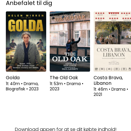
Anbefalet til dig
Golda
The Old Oak
Costa Brava,
Libanon
1t 40m
•
Drama,
1t 53m
•
Drama
•
Biografisk
•
2023
2023
1t 46m
•
Drama
•
2021
Download appen for at se dit købte indhold!