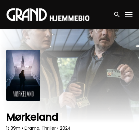
Accessibility Links
Søg nu
Mørkeland
1t 39m
•
Drama, Thriller
•
2024