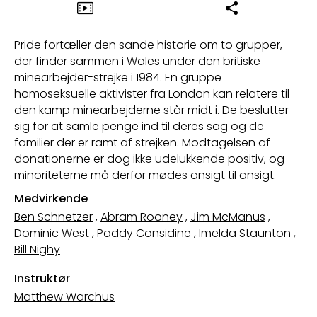
Pride fortæller den sande historie om to grupper,
der finder sammen i Wales under den britiske
minearbejder-strejke i 1984. En gruppe
homoseksuelle aktivister fra London kan relatere til
den kamp minearbejderne står midt i. De beslutter
sig for at samle penge ind til deres sag og de
familier der er ramt af strejken. Modtagelsen af
donationerne er dog ikke udelukkende positiv, og
minoriteterne må derfor mødes ansigt til ansigt.
Medvirkende
Ben Schnetzer
,
Abram Rooney
,
Jim McManus
,
Dominic West
,
Paddy Considine
,
Imelda Staunton
,
Bill Nighy
Instruktør
Matthew Warchus