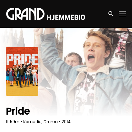
Accessibility Links
Søg nu
Pride
1t 59m
•
Komedie, Drama
•
2014