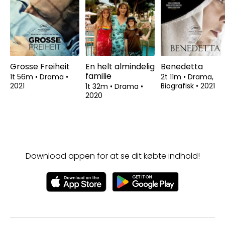
Grosse Freiheit
En helt almindelig
Benedetta
familie
1t 56m
•
Drama
•
2t 11m
•
Drama,
2021
Biografisk
•
2021
1t 32m
•
Drama
•
2020
Download appen for at se dit købte indhold!