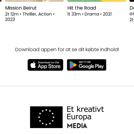
Mission Beirut
Hit the Road
D
o
2t 12m
•
Thriller, Action
•
1t 33m
•
Drama
•
2021
2023
2
Download appen for at se dit købte indhold!