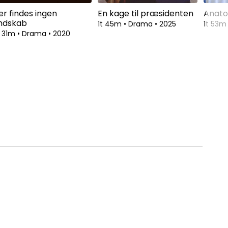
er findes ingen
En kage til præsidenten
Anato
ndskab
1t 45m
•
Drama
•
2025
1t 53
t 31m
•
Drama
•
2020