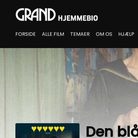
Accessibility Links
FORSIDE
ALLE FILM
TEMAER
OM OS
HJÆLP
Den blå