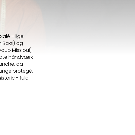
alé – lige
 Bakri) og
oub Missioui),
ikate håndværk
ranche, da
 unge protegé.
storie - fuld