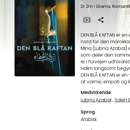
2t 2m
•
Drama, Romant
DEN BLÅ KAFTAN er en 
nord for den marokkan
Mina (Lubna Azabal) 
som deler den samme 
er i forvejen udfordr
Halim langsomt begynd
DEN BLÅ KAFTAN er en 
af varme, empati og li
Medvirkende
Lubna Azabal
,
Saleh B
Sprog
Arabisk