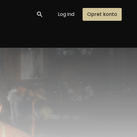
Log ind
Opret konto
Søg nu