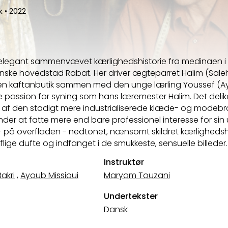
ik
•
2022
elegant sammenvævet kærlighedshistorie fra medinaen i S
ske hovedstad Rabat. Her driver ægteparret Halim (Saleh
en kaftanbutik sammen med den unge lærling Youssef (Ay
passion for syning som hans læremester Halim. Det del
et af den stadigt mere industrialiserede klæde- og modeb
er at fatte mere end bare professionel interesse for sin
- på overfladen - nedtonet, nænsomt skildret kærlighedshi
flige dufte og indfanget i de smukkeste, sensuelle billeder.
Instruktør
akri
,
Ayoub Missioui
Maryam Touzani
Undertekster
Dansk