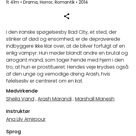
1t 41m
•
Drama, Horror, Romantik
•
2014
I den iranske spøgelsesby Bad City, et sted, der
stinker af død og ensomhed, er de depraverede
indbyggere ikke klar over, at de bliver forfulgt af en
enlig vampyr. Hun møder blandt andre en brutal og
arrogant mand, som tager hende med hjem i den
tro, at hun er prostitueret. Hendes veje krydses også
af den unge og vemodige dreng Arash, hvis
følelsesliv er centreret om en kat.
Medvirkende
Sheila Vand
,
Arash Marandi
,
Marshall Manesh
Instruktør
Ana Lily Amirpour
Sprog