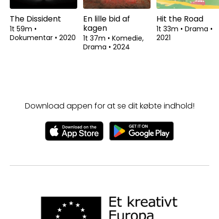
The Dissident
En lille bid af
Hit the Road
kagen
1t 59m
•
1t 33m
•
Drama
•
Dokumentar
•
2020
2021
1t 37m
•
Komedie,
Drama
•
2024
Download appen for at se dit købte indhold!