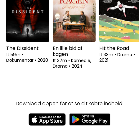
The Dissident
En lille bid af
Hit the Road
kagen
1t 59m
•
1t 33m
•
Drama
•
Dokumentar
•
2020
2021
1t 37m
•
Komedie,
Drama
•
2024
Download appen for at se dit købte indhold!