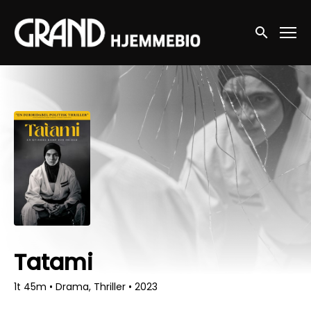
Accessibility Links
Søg nu
Tatami
1t 45m
•
Drama, Thriller
•
2023