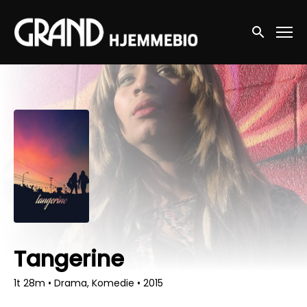
Accessibility Links
Søg nu
Tangerine
1t 28m
•
Drama, Komedie
•
2015