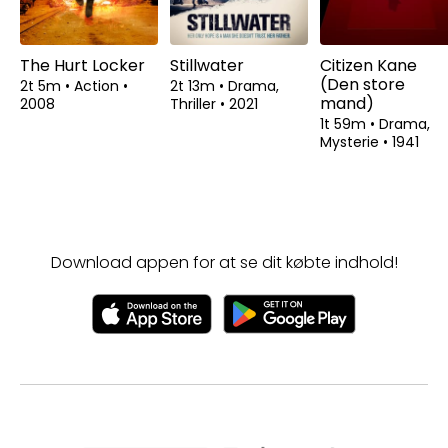
The Hurt Locker
Stillwater
Citizen Kane
(Den store
2t 5m
•
Action
•
2t 13m
•
Drama,
mand)
2008
Thriller
•
2021
1t 59m
•
Drama,
Mysterie
•
1941
Download appen for at se dit købte indhold!