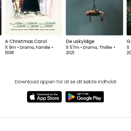
A Christmas Carol
De uskyldige
G
1t 9m
•
Drama, Familie
•
1t 57m
•
Drama, Thriller
•
1
1938
2021
20
Download appen for at se dit købte indhold!