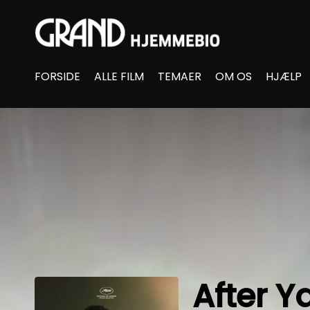
Accessibility Links
FORSIDE
ALLE FILM
TEMAER
OM OS
HJÆLP
After Y