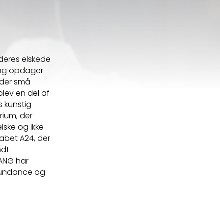
 deres elskede
ang opdager
older små
blev en del af
s kunstig
rium, der
elske og ikke
abet A24, der
ndt
YANG har
Sundance og