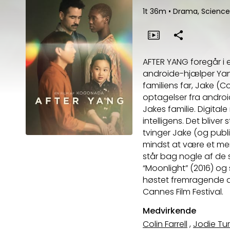
1t 36m
•
Drama, Science
AFTER YANG foregår i e
androide-hjælper Yan
familiens far, Jake (C
optagelser fra android
Jakes familie. Digita
intelligens. Det blive
tvinger Jake (og publik
mindst at være et me
står bag nogle af de 
“Moonlight” (2016) og
høstet fremragende a
Cannes Film Festival.
Medvirkende
Colin Farrell
,
Jodie Tu