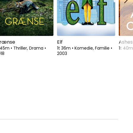
rænse
Elf
Ashes
t 45m
•
Thriller, Drama
•
1t 36m
•
Komedie, Familie
•
1t 40
18
2003