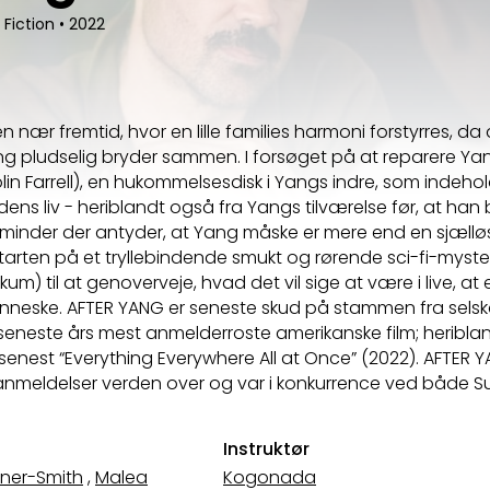
 Fiction
•
2022
n nær fremtid, hvor en lille families harmoni forstyrres, da
g pludselig bryder sammen. I forsøget på at reparere Y
olin Farrell), en hukommelsesdisk i Yangs indre, som indeh
ens liv - heriblandt også fra Yangs tilværelse før, at han 
le minder der antyder, at Yang måske er mere end en sjællø
r starten på et tryllebindende smukt og rørende sci-fi-myste
um) til at genoverveje, hvad det vil sige at være i live, at 
nneske. AFTER YANG er seneste skud på stammen fra selsk
seneste års mest anmelderroste amerikanske film; heribla
 senest “Everything Everywhere All at Once” (2022). AFTER 
nmeldelser verden over og var i konkurrence ved både 
Instruktør
rner-Smith
,
Malea
Kogonada