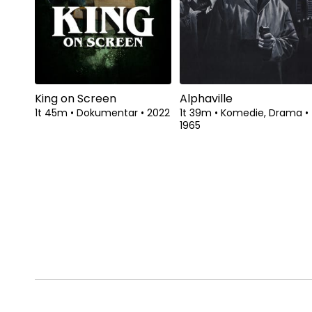
King on Screen
Alphaville
1t 45m
•
Dokumentar
•
2022
1t 39m
•
Komedie, Drama
•
1965