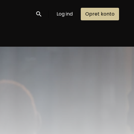
Log ind
Opret konto
Søg nu