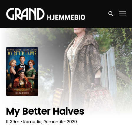
Accessibility Links
Søg nu
My Better Halves
1t 39m
•
Komedie, Romantik
•
2020