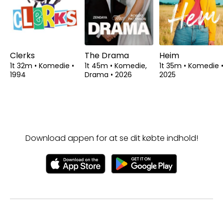
Clerks
The Drama
Heim
1t 32m
•
Komedie
•
1t 45m
•
Komedie,
1t 35m
•
Komedie
1994
Drama
•
2026
2025
Download appen for at se dit købte indhold!