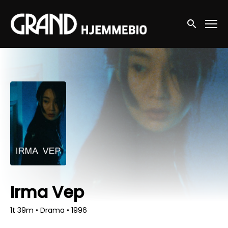
Accessibility Links
Søg nu
Irma Vep
1t 39m
•
Drama
•
1996