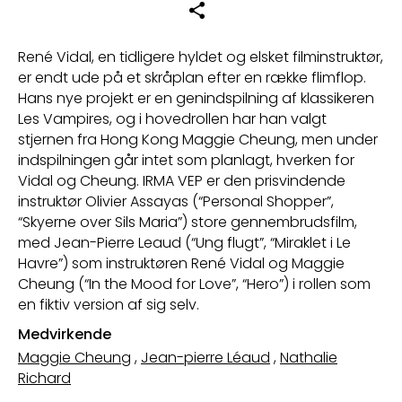
René Vidal, en tidligere hyldet og elsket filminstruktør,
er endt ude på et skråplan efter en række flimflop.
Hans nye projekt er en genindspilning af klassikeren
Les Vampires, og i hovedrollen har han valgt
stjernen fra Hong Kong Maggie Cheung, men under
indspilningen går intet som planlagt, hverken for
Vidal og Cheung. IRMA VEP er den prisvindende
instruktør Olivier Assayas (“Personal Shopper”,
“Skyerne over Sils Maria”) store gennembrudsfilm,
med Jean-Pierre Leaud (“Ung flugt”, “Miraklet i Le
Havre”) som instruktøren René Vidal og Maggie
Cheung (“In the Mood for Love”, “Hero”) i rollen som
en fiktiv version af sig selv.
Medvirkende
Maggie Cheung
,
Jean-pierre Léaud
,
Nathalie
Richard