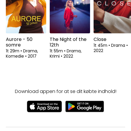
Aurore - 50
The Night of the
Close
somre
12th
1t 45m
•
Drama
•
2022
1t 29m
•
Drama,
1t 55m
•
Drama,
Komedie
•
2017
Krimi
•
2022
Download appen for at se dit købte indhold!