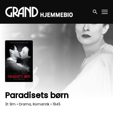
Accessibility Links
Søg nu
Paradisets børn
3t 9m
•
Drama, Romantik
•
1945