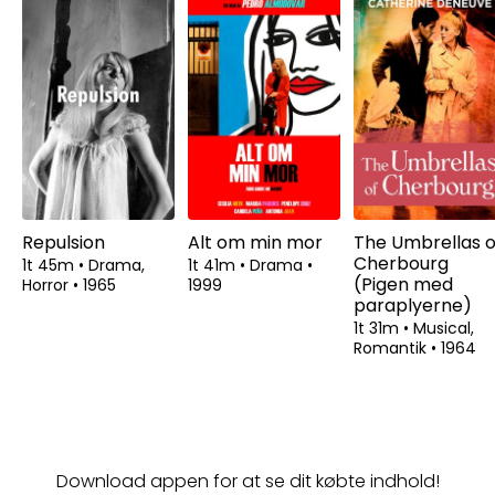
Repulsion
Alt om min mor
The Umbrellas o
Cherbourg
1t 45m
•
Drama,
1t 41m
•
Drama
•
(Pigen med
Horror
•
1965
1999
paraplyerne)
1t 31m
•
Musical,
Romantik
•
1964
Download appen for at se dit købte indhold!