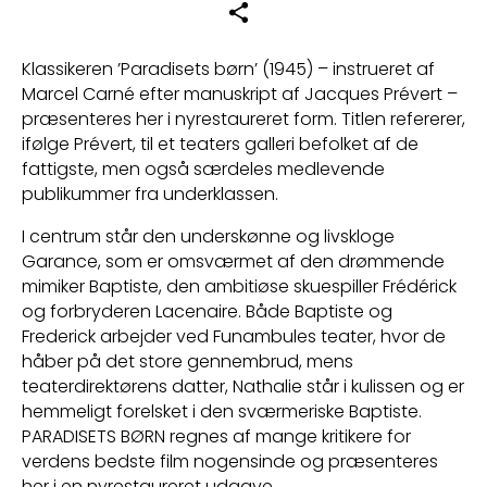
Klassikeren ’Paradisets børn’ (1945) – instrueret af
Marcel Carné efter manuskript af Jacques Prévert –
præsenteres her i nyrestaureret form. Titlen refererer,
ifølge Prévert, til et teaters galleri befolket af de
fattigste, men også særdeles medlevende
publikummer fra underklassen.
I centrum står den underskønne og livskloge
Garance, som er omsværmet af den drømmende
mimiker Baptiste, den ambitiøse skuespiller Frédérick
og forbryderen Lacenaire. Både Baptiste og
Frederick arbejder ved Funambules teater, hvor de
håber på det store gennembrud, mens
teaterdirektørens datter, Nathalie står i kulissen og er
hemmeligt forelsket i den sværmeriske Baptiste.
PARADISETS BØRN regnes af mange kritikere for
verdens bedste film nogensinde og præsenteres
her i en nyrestaureret udgave.