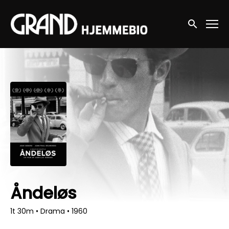
Accessibility Links
Søg nu
Åndeløs
1t 30m
•
Drama
•
1960