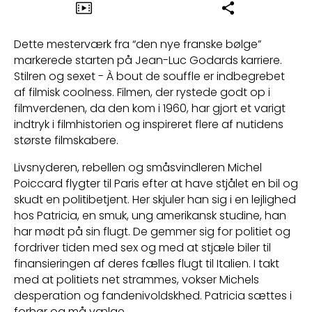
Dette mesterværk fra “den nye franske bølge”
markerede starten på Jean-Luc Godards karriere.
Stilren og sexet - À bout de souffle er indbegrebet
af filmisk coolness. Filmen, der rystede godt op i
filmverdenen, da den kom i 1960, har gjort et varigt
indtryk i filmhistorien og inspireret flere af nutidens
største filmskabere.
Livsnyderen, rebellen og småsvindleren Michel
Poiccard flygter til Paris efter at have stjålet en bil og
skudt en politibetjent. Her skjuler han sig i en lejlighed
hos Patricia, en smuk, ung amerikansk studine, han
har mødt på sin flugt. De gemmer sig for politiet og
fordriver tiden med sex og med at stjæle biler til
finansieringen af deres fælles flugt til Italien. I takt
med at politiets net strammes, vokser Michels
desperation og fandenivoldskhed. Patricia sættes i
forhør og må vælge.