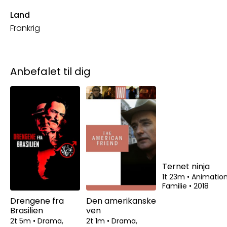
Land
Frankrig
Anbefalet til dig
Ternet ninja
1t 23m
•
Animation
Familie
•
2018
Drengene fra
Den amerikanske
Brasilien
ven
2t 5m
•
Drama,
2t 1m
•
Drama,