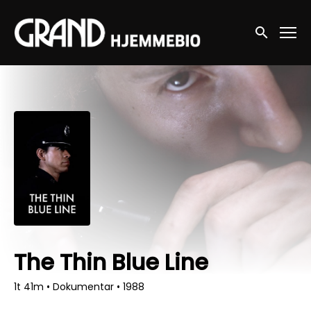
Accessibility Links
Søg nu
The Thin Blue Line
1t 41m
•
Dokumentar
•
1988