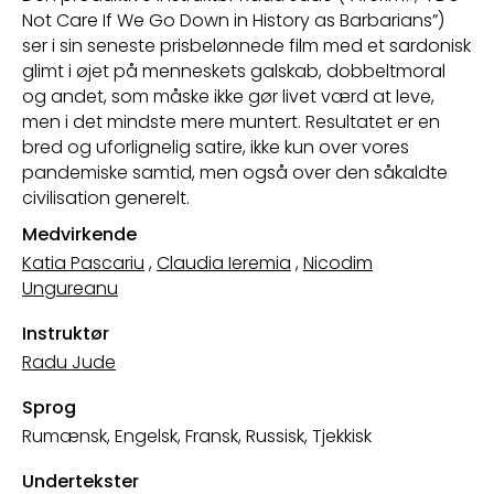
Not Care If We Go Down in History as Barbarians”)
ser i sin seneste prisbelønnede film med et sardonisk
glimt i øjet på menneskets galskab, dobbeltmoral
og andet, som måske ikke gør livet værd at leve,
men i det mindste mere muntert. Resultatet er en
bred og uforlignelig satire, ikke kun over vores
pandemiske samtid, men også over den såkaldte
civilisation generelt.
Medvirkende
Katia Pascariu
,
Claudia Ieremia
,
Nicodim
Ungureanu
Instruktør
Radu Jude
Sprog
Rumænsk, Engelsk, Fransk, Russisk, Tjekkisk
Undertekster