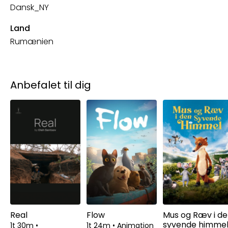
Dansk_NY
Land
Rumænien
Anbefalet til dig
Real
Flow
Mus og Ræv i d
syvende himme
1t 30m
•
1t 24m
•
Animation