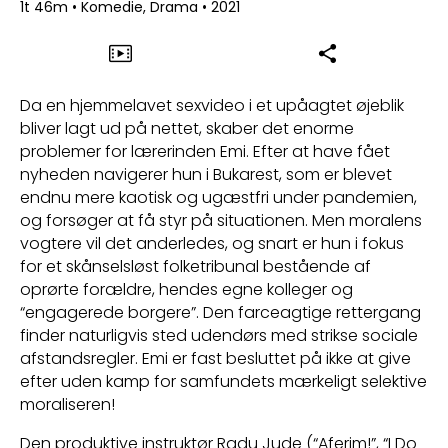
1t 46m
•
Komedie, Drama
•
2021
Da en hjemmelavet sexvideo i et upåagtet øjeblik
bliver lagt ud på nettet, skaber det enorme
problemer for lærerinden Emi. Efter at have fået
nyheden navigerer hun i Bukarest, som er blevet
endnu mere kaotisk og ugæstfri under pandemien,
og forsøger at få styr på situationen. Men moralens
vogtere vil det anderledes, og snart er hun i fokus
for et skånselsløst folketribunal bestående af
oprørte forældre, hendes egne kolleger og
“engagerede borgere”. Den farceagtige rettergang
finder naturligvis sted udendørs med strikse sociale
afstandsregler. Emi er fast besluttet på ikke at give
efter uden kamp for samfundets mærkeligt selektive
moraliseren!
Den produktive instruktør Radu Jude (“Aferim!”, “I Do