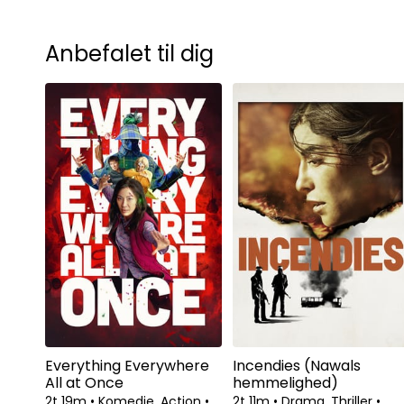
Anbefalet til dig
Everything Everywhere
Incendies (Nawals
All at Once
hemmelighed)
2t 19m
•
Komedie, Action
•
2t 11m
•
Drama, Thriller
•