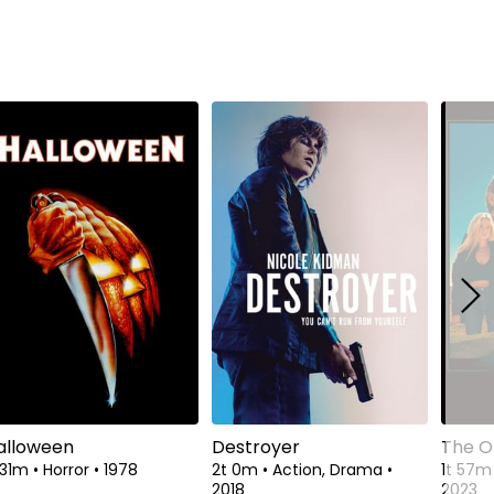
alloween
Destroyer
The O
 31m
•
Horror
•
1978
2t 0m
•
Action, Drama
•
1t 57
2018
2023