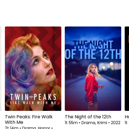
Twin Peaks: Fire Walk
The Night of the 12th
H
With Me
1t 55m
•
Drama, Krimi
•
2022
1t
2t 14m
•
Drama, Horror
•