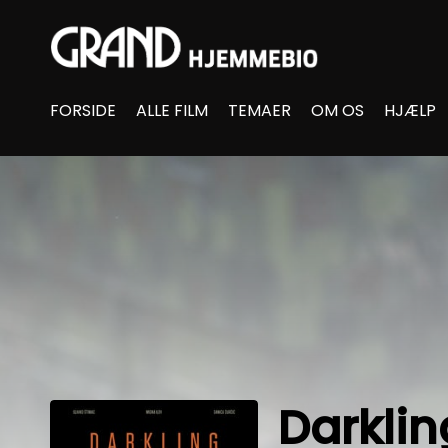
Accessibility Links
FORSIDE
ALLE FILM
TEMAER
OM OS
HJÆLP
Darklin