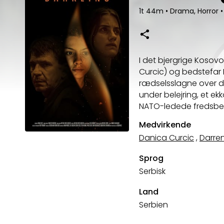
1t 44m
•
Drama, Horror
•
I det bjergrige Kosov
Curcic) og bedstefar Mi
rædselsslagne over den
under belejring, et ekk
NATO-ledede fredsbeva
Medvirkende
Danica Curcic
,
Darren
Sprog
Serbisk
Land
Serbien