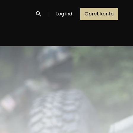
Log ind
Opret konto
Søg nu