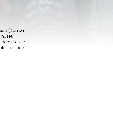
kica (Danica
i huset,
t deres hus er
soldater i den