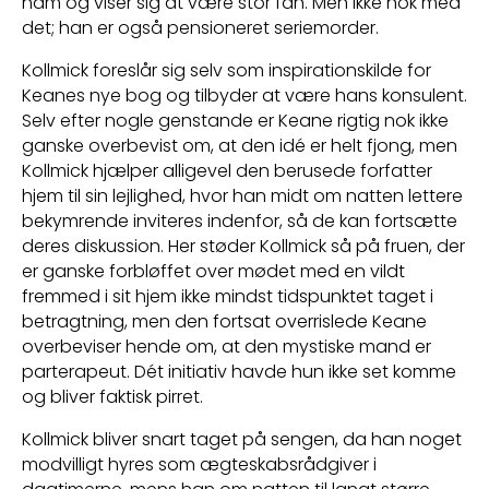
ham og viser sig at være stor fan. Men ikke nok med
det; han er også pensioneret seriemorder.
Kollmick foreslår sig selv som inspirationskilde for
Keanes nye bog og tilbyder at være hans konsulent.
Selv efter nogle genstande er Keane rigtig nok ikke
ganske overbevist om, at den idé er helt fjong, men
Kollmick hjælper alligevel den berusede forfatter
hjem til sin lejlighed, hvor han midt om natten lettere
bekymrende inviteres indenfor, så de kan fortsætte
deres diskussion. Her støder Kollmick så på fruen, der
er ganske forbløffet over mødet med en vildt
fremmed i sit hjem ikke mindst tidspunktet taget i
betragtning, men den fortsat overrislede Keane
overbeviser hende om, at den mystiske mand er
parterapeut. Dét initiativ havde hun ikke set komme
og bliver faktisk pirret.
Kollmick bliver snart taget på sengen, da han noget
modvilligt hyres som ægteskabsrådgiver i