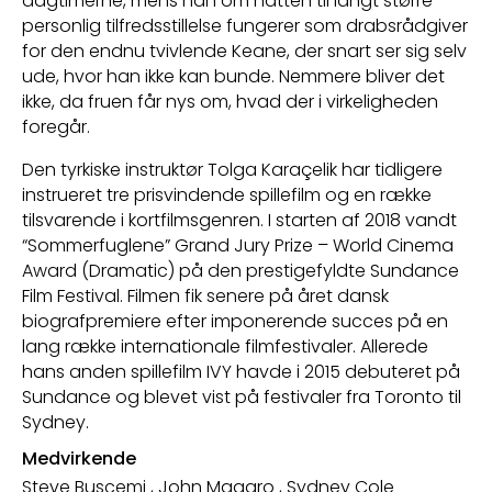
dagtimerne, mens han om natten til langt større
personlig tilfredsstillelse fungerer som drabsrådgiver
for den endnu tvivlende Keane, der snart ser sig selv
ude, hvor han ikke kan bunde. Nemmere bliver det
ikke, da fruen får nys om, hvad der i virkeligheden
foregår.
Den tyrkiske instruktør Tolga Karaçelik har tidligere
instrueret tre prisvindende spillefilm og en række
tilsvarende i kortfilmsgenren. I starten af 2018 vandt
“Sommerfuglene” Grand Jury Prize – World Cinema
Award (Dramatic) på den prestigefyldte Sundance
Film Festival. Filmen fik senere på året dansk
biografpremiere efter imponerende succes på en
lang række internationale filmfestivaler. Allerede
hans anden spillefilm IVY havde i 2015 debuteret på
Sundance og blevet vist på festivaler fra Toronto til
Sydney.
Medvirkende
Steve Buscemi
,
John Magaro
,
Sydney Cole