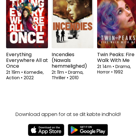
Everything
Incendies
Twin Peaks: Fire
Everywhere All at
(Nawals
Walk With Me
Once
hemmelighed)
2t 14m
•
Drama,
Horror
•
1992
2t 19m
•
Komedie,
2t 11m
•
Drama,
Action
•
2022
Thriller
•
2010
Download appen for at se dit købte indhold!