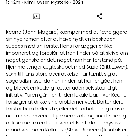
1t 42m
•
Krimi, Gyser, Mysterie
•
2024
Keane (John Magaro) kæmper med at færdiggøre
sin nye roman efter at have nydt en beskeden
succes med sin første. Hans forlægger er ikke
imponeret og foreslår, at han finder på at skrive om
noget ganske andet, noget han har forstand på.
Hjemme tynger ægteskabet med Suzie (Britt Lower),
som til hans store overraskelse har tænkt sig at
søge skilsmisse, da hun finder, at han er gået hen
og blevet en kedelig fætter uden selvstændigt
initiativ. Turen går hen til den lokale bar, hvor Keane
forsøger at drikke sine problemer væk. Bartenderen
forstår ham heller ikke, eller det forholder sig måske
nærmere omvendt. Hjælpen skal dog snart vise sig
at komme fra en helt uventet kant, da en mystisk
mand ved navn Kollmick (Steve Buscemi) kontakter