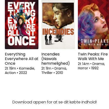
Everything
Incendies
Twin Peaks: Fire
Everywhere All at
(Nawals
Walk With Me
Once
hemmelighed)
2t 14m
•
Drama,
Horror
•
1992
2t 19m
•
Komedie,
2t 11m
•
Drama,
Action
•
2022
Thriller
•
2010
Download appen for at se dit købte indhold!