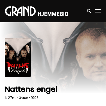
Accessibility Links
Søg nu
Nattens engel
1t 27m
•
Gyser
•
1998