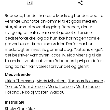
Rebecca, hendes kæreste Mads og hendes bedste
veninde Charlotte ankommer til et gods med en
stor, skummel hovedbygning. Rebecca, der er
nysgerrig af natur, har arvet godset efter sine
bedsteforældre, og da hun ikke har nogen familie,
prøver hun at finde sine rødder. Derfor har hun
medbragt en mystisk, gammel bog, “Nattens Engel”,
der beskriver vampyren Ricos liv. Rico viser sig til de
to andres vantro af være Rebeccas tip-tip oldefar. I
lang tid har han været forsvundet og glemt.
Medvirkende
Ulrich Thomsen
,
Mads Mikkelsen
,
Thomas Bo Larsen
,
Tomas Villum Jensen
,
Maria Karlsen
,
Mette Louise
Holland
,
Nikolaj Coster-Waldau
Instruktør
Shaky González