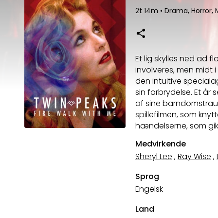
2t 14m
•
Drama, Horror, 
Et lig skylles ned ad f
involveres, men midt i
den intuitive specia
sin forbrydelse. Et år 
af sine barndomstraum
spillefilmen, som kny
hændelserne, som gik 
Medvirkende
Sheryl Lee
,
Ray Wise
,
Sprog
Engelsk
Land