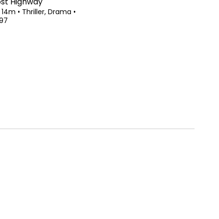
ost Highway
t 14m
•
Thriller, Drama
•
997