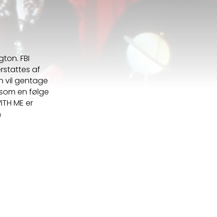
gton. FBI
rstattes af
n vil gentage
v som en følge
ITH ME er
m