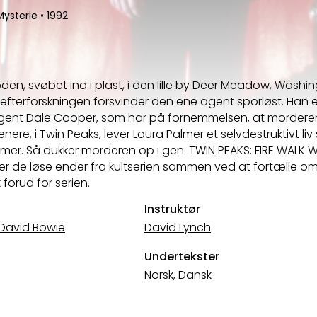
Mysterie
•
1992
loden, svøbet ind i plast, i den lille by Deer Meadow, Washin
 efterforskningen forsvinder den ene agent sporløst. Han e
lagent Dale Cooper, som har på fornemmelsen, at mordere
senere, i Twin Peaks, lever Laura Palmer et selvdestruktivt li
er. Så dukker morderen op i gen. TWIN PEAKS: FIRE WALK W
tter de løse ender fra kultserien sammen ved at fortælle o
forud for serien.
Instruktør
David Bowie
David Lynch
Undertekster
Norsk, Dansk