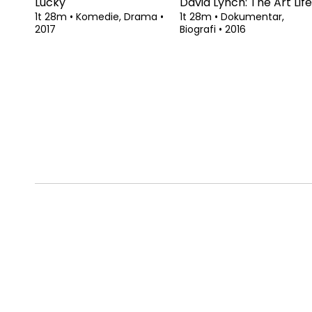
Lucky
David Lynch: The Art Life
1t 28m
•
Komedie, Drama
•
1t 28m
•
Dokumentar,
2017
Biografi
•
2016