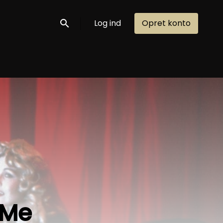
Log ind
Opret konto
Søg nu
 Me