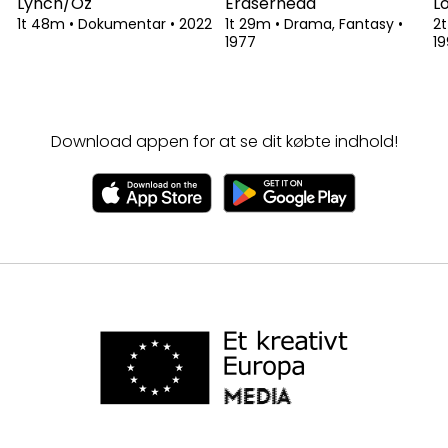
Lynch/Oz
Eraserhead
L
1t 48m
•
Dokumentar
•
2022
1t 29m
•
Drama, Fantasy
•
2
1977
1
Download appen for at se dit købte indhold!