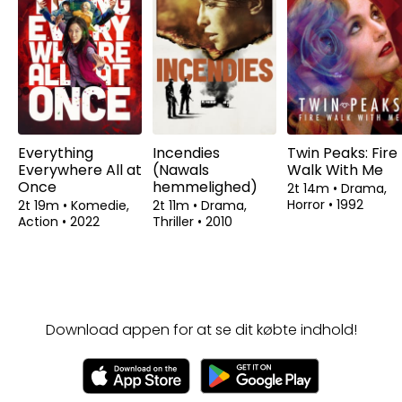
Everything
Incendies
Twin Peaks: Fire
Everywhere All at
(Nawals
Walk With Me
Once
hemmelighed)
2t 14m
•
Drama,
Horror
•
1992
2t 19m
•
Komedie,
2t 11m
•
Drama,
Action
•
2022
Thriller
•
2010
Download appen for at se dit købte indhold!