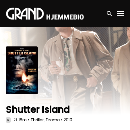
Accessibility Links
Søg nu
Shutter Island
2t 18m
•
Thriller, Drama
•
2010
R