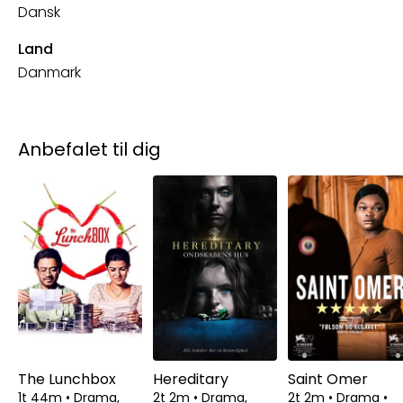
Dansk
Land
Danmark
Anbefalet til dig
The Lunchbox
Hereditary
Saint Omer
1t 44m
•
Drama,
2t 2m
•
Drama,
2t 2m
•
Drama
•