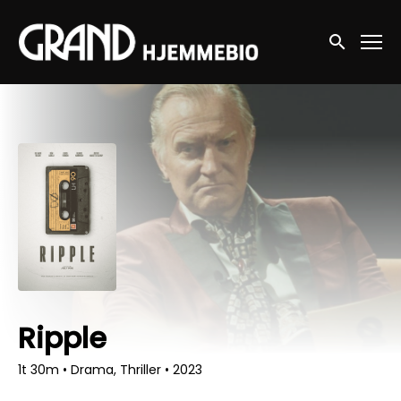
Accessibility Links
Søg nu
Ripple
1t 30m
•
Drama, Thriller
•
2023