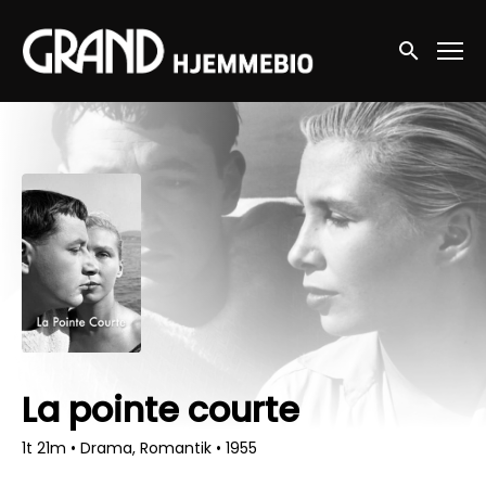
Accessibility Links
Søg nu
La pointe courte
1t 21m
•
Drama, Romantik
•
1955