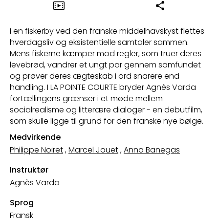
I en fiskerby ved den franske middelhavskyst flettes
hverdagsliv og eksistentielle samtaler sammen.
Mens fiskerne kæmper mod regler, som truer deres
levebrød, vandrer et ungt par gennem samfundet
og prøver deres ægteskab i ord snarere end
handling. I LA POINTE COURTE bryder Agnès Varda
fortællingens grænser i et møde mellem
socialrealisme og litterære dialoger - en debutfilm,
som skulle ligge til grund for den franske nye bølge.
Medvirkende
Philippe Noiret
,
Marcel Jouet
,
Anna Banegas
Instruktør
Agnès Varda
Sprog
Fransk