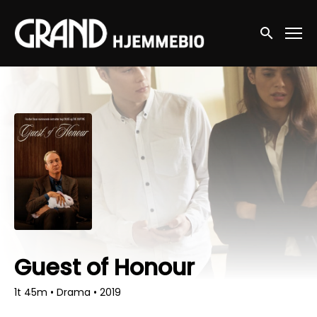
Accessibility Links
Søg nu
Guest of Honour
1t 45m
•
Drama
•
2019