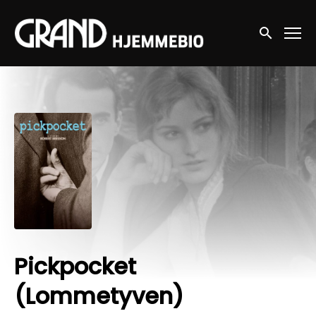
Accessibility Links
Søg nu
Pickpocket
(Lommetyven)