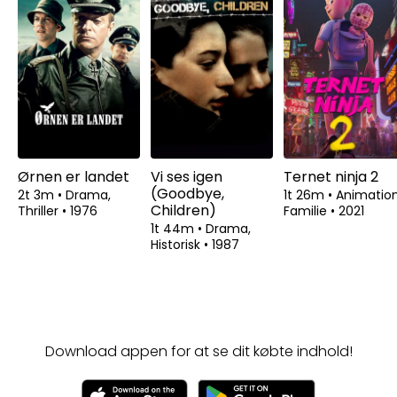
Ørnen er landet
Vi ses igen
Ternet ninja 2
(Goodbye,
2t 3m
•
Drama,
1t 26m
•
Animation
Children)
Thriller
•
1976
Familie
•
2021
1t 44m
•
Drama,
Historisk
•
1987
Download appen for at se dit købte indhold!