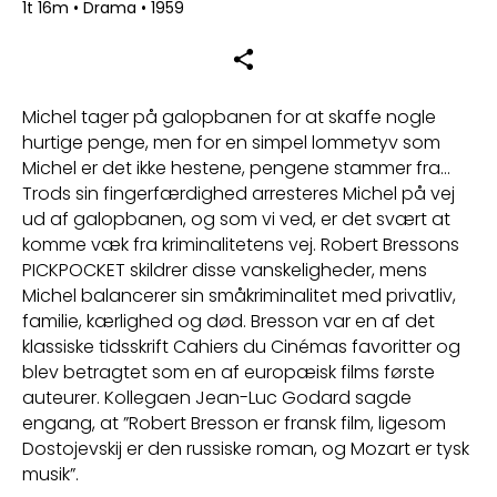
1t 16m
•
Drama
•
1959
Michel tager på galopbanen for at skaffe nogle
hurtige penge, men for en simpel lommetyv som
Michel er det ikke hestene, pengene stammer fra…
Trods sin fingerfærdighed arresteres Michel på vej
ud af galopbanen, og som vi ved, er det svært at
komme væk fra kriminalitetens vej. Robert Bressons
PICKPOCKET skildrer disse vanskeligheder, mens
Michel balancerer sin småkriminalitet med privatliv,
familie, kærlighed og død. Bresson var en af det
klassiske tidsskrift Cahiers du Cinémas favoritter og
blev betragtet som en af europæisk films første
auteurer. Kollegaen Jean-Luc Godard sagde
engang, at ”Robert Bresson er fransk film, ligesom
Dostojevskij er den russiske roman, og Mozart er tysk
musik”.