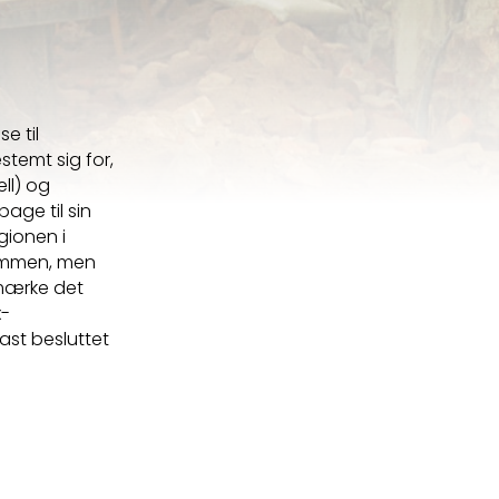
e til
stemt sig for,
ll) og
age til sin
gionen i
sammen, men
 mærke det
x-
fast besluttet