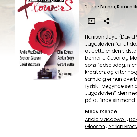
2t 1m
•
Drama, Romanti
Harrison Lloyd (David 
Jugoslavien for at dæk
at dette er den sidste
børnene Cesar og Marg
søns fødselsdag, men i
Kroatien, og efter no
samtidig er hun overbe
fysisk. I begyndelsen a
Jugoslavien”, den mest
på at finde sin mand.
Medvirkende
Andie Macdowell
,
Dav
Gleeson
,
Adrien Brod