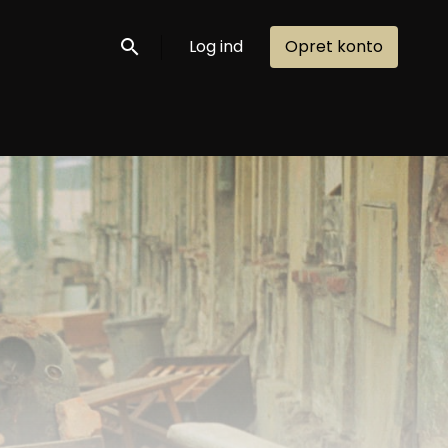
Log ind
Opret konto
Søg nu