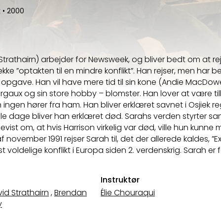
k
•
2000
Strathairn) arbejder for Newsweek, og bliver bedt om at rejs
ke ”optakten til en mindre konflikt”. Han rejser, men har be
 opgave. Han vil have mere tid til sin kone (Andie MacDowe
aux og sin store hobby – blomster. Han lover at være tilb
ngen hører fra ham. Han bliver erklæret savnet i Osjiek re
gle dage bliver han erklæret død. Sarahs verden styrter 
vist om, at hvis Harrison virkelig var død, ville hun kunne
f november 1991 rejser Sarah til, det der allerede kaldes, ”E
 voldelige konflikt i Europa siden 2. verdenskrig. Sarah er 
Instruktør
id Strathairn
,
Brendan
Élie Chouraqui
y