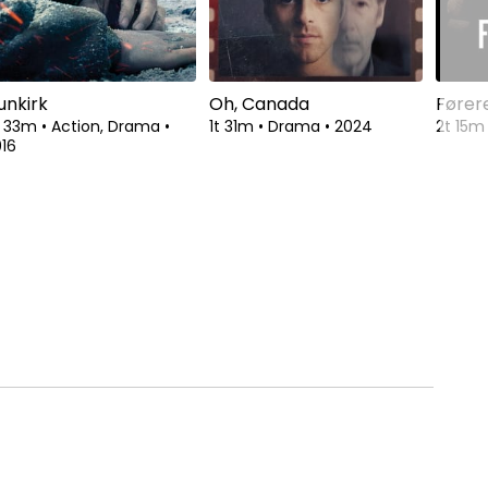
unkirk
Oh, Canada
Fører
t 33m
•
Action, Drama
•
1t 31m
•
Drama
•
2024
2t 15
16