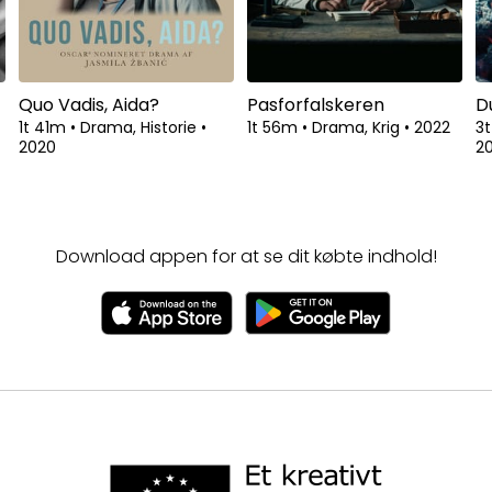
Quo Vadis, Aida?
Pasforfalskeren
D
1t 41m
•
Drama, Historie
•
1t 56m
•
Drama, Krig
•
2022
3
2020
20
Download appen for at se dit købte indhold!