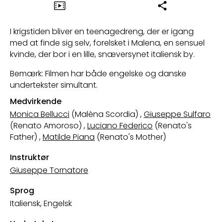
I krigstiden bliver en teenagedreng, der er igang
med at finde sig selv, forelsket i Malena, en sensuel
kvinde, der bor i en lille, snæversynet italiensk by.
Bemærk: Filmen har både engelske og danske
undertekster simultant.
Medvirkende
Monica Bellucci
(Malèna Scordia)
,
Giuseppe Sulfaro
(Renato Amoroso)
,
Luciano Federico
(Renato's
Father)
,
Matilde Piana
(Renato's Mother)
Instruktør
Giuseppe Tornatore
Sprog
Italiensk, Engelsk