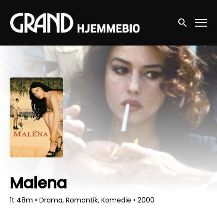
Accessibility Links
Søg nu
Malena
1t 48m
•
Drama, Romantik, Komedie
•
2000