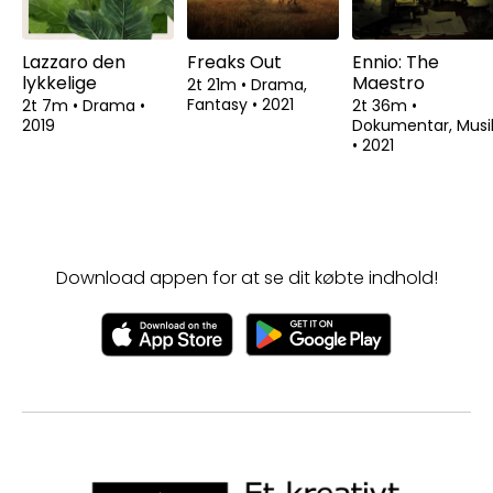
Lazzaro den
Freaks Out
Ennio: The
lykkelige
Maestro
2t 21m
•
Drama,
Fantasy
•
2021
2t 7m
•
Drama
•
2t 36m
•
2019
Dokumentar, Musi
•
2021
Download appen for at se dit købte indhold!