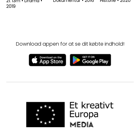
Dokumentar
•
2016
Historie
•
2020
2t 13m
•
Drama
•
2019
Download appen for at se dit købte indhold!