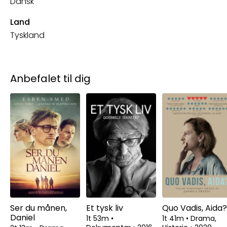
Dansk
Land
Tyskland
Anbefalet til dig
Ser du månen,
Et tysk liv
Quo Vadis, Aida?
Daniel
1t 53m
•
1t 41m
•
Drama,