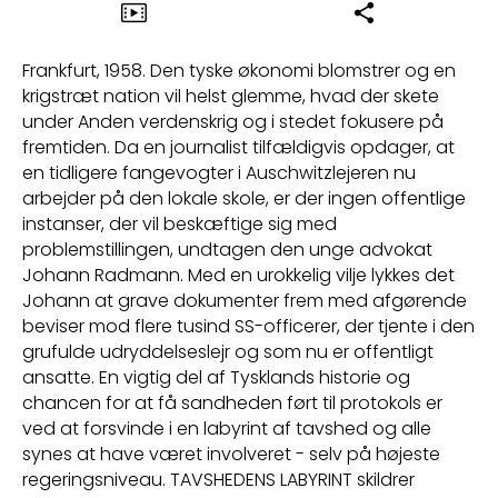
Frankfurt, 1958. Den tyske økonomi blomstrer og en
krigstræt nation vil helst glemme, hvad der skete
under Anden verdenskrig og i stedet fokusere på
fremtiden. Da en journalist tilfældigvis opdager, at
en tidligere fangevogter i Auschwitzlejeren nu
arbejder på den lokale skole, er der ingen offentlige
instanser, der vil beskæftige sig med
problemstillingen, undtagen den unge advokat
Johann Radmann. Med en urokkelig vilje lykkes det
Johann at grave dokumenter frem med afgørende
beviser mod flere tusind SS-officerer, der tjente i den
grufulde udryddelseslejr og som nu er offentligt
ansatte. En vigtig del af Tysklands historie og
chancen for at få sandheden ført til protokols er
ved at forsvinde i en labyrint af tavshed og alle
synes at have været involveret - selv på højeste
regeringsniveau. TAVSHEDENS LABYRINT skildrer