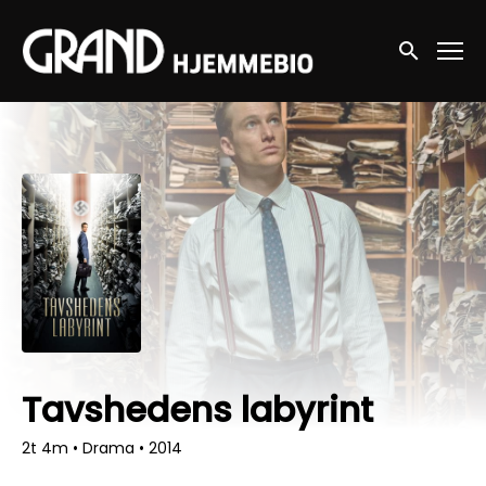
Accessibility Links
Søg nu
Tavshedens labyrint
2t 4m
•
Drama
•
2014