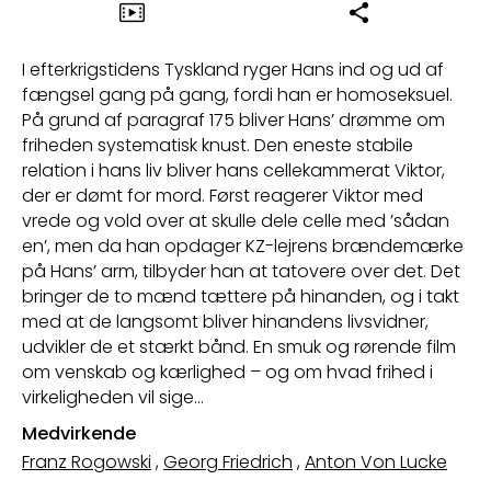
I efterkrigstidens Tyskland ryger Hans ind og ud af
fængsel gang på gang, fordi han er homoseksuel.
På grund af paragraf 175 bliver Hans’ drømme om
friheden systematisk knust. Den eneste stabile
relation i hans liv bliver hans cellekammerat Viktor,
der er dømt for mord. Først reagerer Viktor med
vrede og vold over at skulle dele celle med ’sådan
en’, men da han opdager KZ-lejrens brændemærke
på Hans’ arm, tilbyder han at tatovere over det. Det
bringer de to mænd tættere på hinanden, og i takt
med at de langsomt bliver hinandens livsvidner,
udvikler de et stærkt bånd. En smuk og rørende film
om venskab og kærlighed – og om hvad frihed i
virkeligheden vil sige…
Medvirkende
Franz Rogowski
,
Georg Friedrich
,
Anton Von Lucke