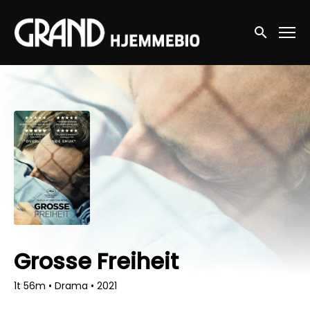
Accessibility Links
Søg nu
Grosse Freiheit
1t 56m
•
Drama
•
2021