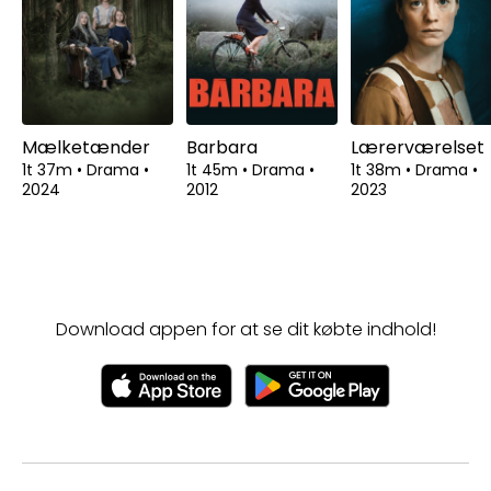
Mælketænder
Barbara
Lærerværelset
1t 37m
•
Drama
•
1t 45m
•
Drama
•
1t 38m
•
Drama
•
2024
2012
2023
Download appen for at se dit købte indhold!