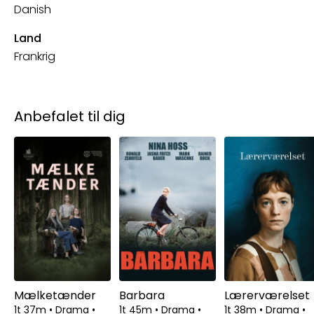
Danish
Land
Frankrig
Anbefalet til dig
Mælketænder
Barbara
Lærerværelset
1t 37m
•
Drama
•
1t 45m
•
Drama
•
1t 38m
•
Drama
•