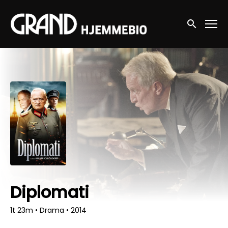
Accessibility Links
Søg nu
Diplomati
1t 23m
•
Drama
•
2014