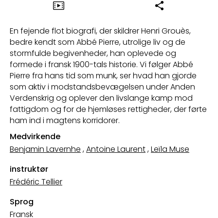
En fejende flot biografi, der skildrer Henri Grouès,
bedre kendt som Abbé Pierre, utrolige liv og de
stormfulde begivenheder, han oplevede og
formede i fransk 1900-tals historie. Vi følger Abbé
Pierre fra hans tid som munk, ser hvad han gjorde
som aktiv i modstandsbevægelsen under Anden
Verdenskrig og oplever den livslange kamp mod
fattigdom og for de hjemløses rettigheder, der førte
ham ind i magtens korridorer.
Medvirkende
Benjamin Lavernhe
,
Antoine Laurent
,
Leïla Muse
instruktør
Frédéric Tellier
Sprog
Fransk