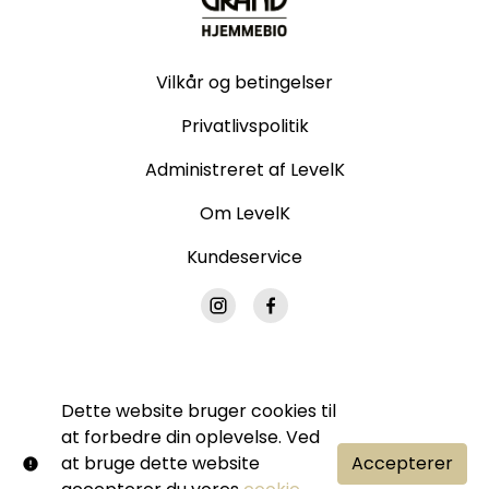
Vilkår og betingelser
Privatlivspolitik
Administreret af LevelK
Om LevelK
Kundeservice
Dette website bruger cookies til
© Grand Hjemmebio. Alle rettigheder forbeholdes.
at forbedre din oplevelse. Ved
Ingen del af denne side må gengives uden vores
at bruge dette website
Accepterer
skriftlige tilladelse.