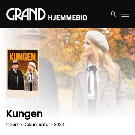
Accessibility Links
Søg nu
Kungen
1t 35m
•
Dokumentar
•
2023