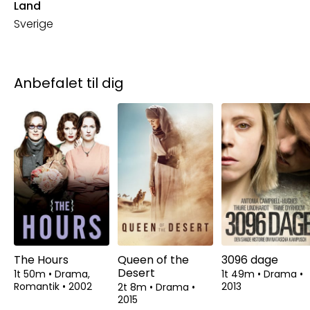
Land
Sverige
Anbefalet til dig
The Hours
Queen of the
3096 dage
Desert
1t 50m
•
Drama,
1t 49m
•
Drama
•
Romantik
•
2002
2013
2t 8m
•
Drama
•
2015