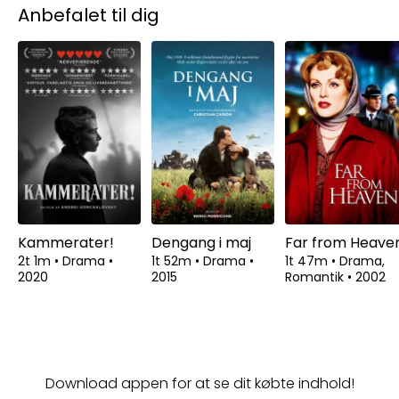
Anbefalet til dig
Kammerater!
Dengang i maj
Far from Heave
2t 1m
•
Drama
•
1t 52m
•
Drama
•
1t 47m
•
Drama,
2020
2015
Romantik
•
2002
Download appen for at se dit købte indhold!