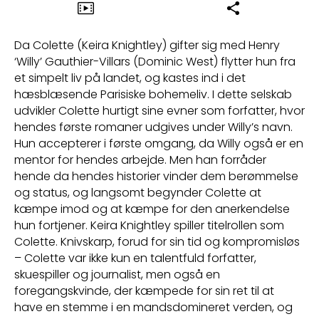
Da Colette (Keira Knightley) gifter sig med Henry
‘Willy’ Gauthier-Villars (Dominic West) flytter hun fra
et simpelt liv på landet, og kastes ind i det
hæsblæsende Parisiske bohemeliv. I dette selskab
udvikler Colette hurtigt sine evner som forfatter, hvor
hendes første romaner udgives under Willy’s navn.
Hun accepterer i første omgang, da Willy også er en
mentor for hendes arbejde. Men han forråder
hende da hendes historier vinder dem berømmelse
og status, og langsomt begynder Colette at
kæmpe imod og at kæmpe for den anerkendelse
hun fortjener. Keira Knightley spiller titelrollen som
Colette. Knivskarp, forud for sin tid og kompromisløs
– Colette var ikke kun en talentfuld forfatter,
skuespiller og journalist, men også en
foregangskvinde, der kæmpede for sin ret til at
have en stemme i en mandsdomineret verden, og