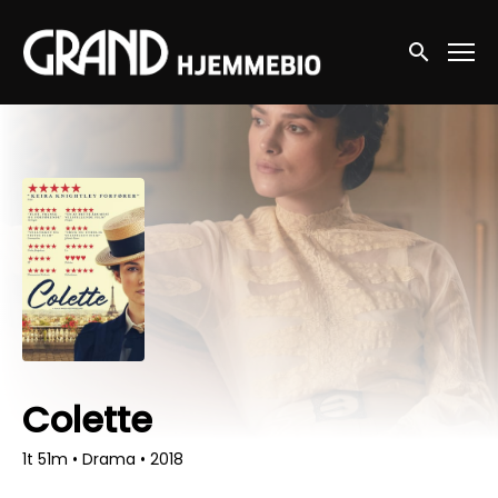
Accessibility Links
Søg nu
Colette
1t 51m
•
Drama
•
2018