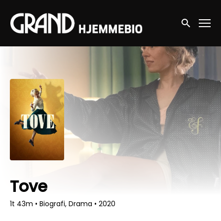
Accessibility Links
Søg nu
Tove
1t 43m
•
Biografi, Drama
•
2020