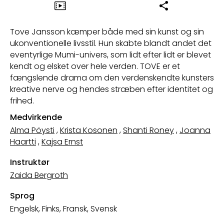
Tove Jansson kæmper både med sin kunst og sin
ukonventionelle livsstil. Hun skabte blandt andet det
eventyrlige Mumi-univers, som lidt efter lidt er blevet
kendt og elsket over hele verden. TOVE er et
fængslende drama om den verdenskendte kunsters
kreative nerve og hendes stræben efter identitet og
frihed.
Medvirkende
Alma Pöysti
,
Krista Kosonen
,
Shanti Roney
,
Joanna
Haartti
,
Kajsa Ernst
Instruktør
Zaida Bergroth
Sprog
Engelsk, Finks, Fransk, Svensk