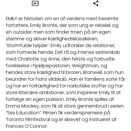
EMILY er historien om en af verdens mest berømte
forfattere, Emily Brontë, der som ung er rebelsk og
en outsider, men som finder troen på sin egen
stemme og skriver kærlighedsklassikeren,
’Stormfulde højder’. Emily udforsker de relationer,
som formede hende: Det rå og intense søsterskab
med Charlotte og Anne, den første og forbudte
forelskelse i hjælpepastoren, Weightman, og
hendes store kærlighed til broren, Branwell, som hun
beundrer for hans vildskab. Han er familiens sorte får
og har en forkærlighed for narkotiske stoffer og har
store litterære ambitioner, som inspirerer Emily til at
forfølge sin egen passion. Emily Brontë spilles af
Emma Mackey, som fik sit store gennembrud i serien
“Sex Education”. Filmen fik verdenspremiere på
Toronto Filmfestival og er skrevet og instrueret af
Frances O’Connor.