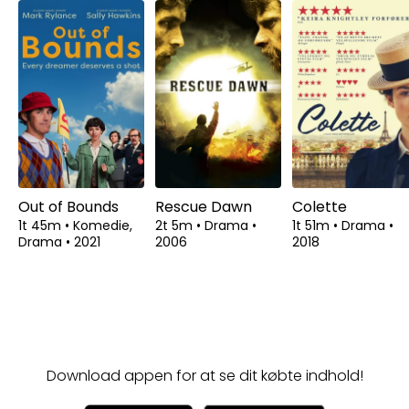
Out of Bounds
Rescue Dawn
Colette
1t 45m
•
Komedie,
2t 5m
•
Drama
•
1t 51m
•
Drama
•
Drama
•
2021
2006
2018
Download appen for at se dit købte indhold!