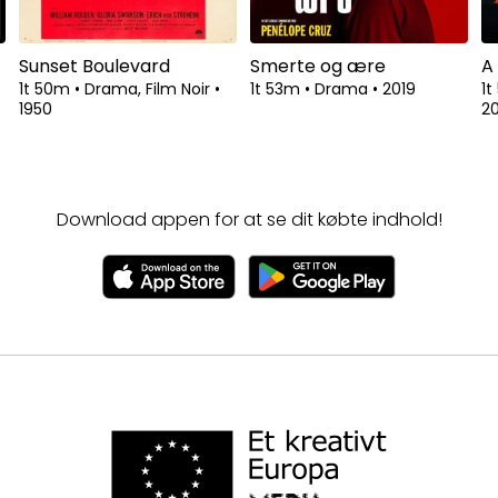
Sunset Boulevard
Smerte og ære
A
1t 50m
•
Drama, Film Noir
•
1t 53m
•
Drama
•
2019
1
1950
2
Download appen for at se dit købte indhold!