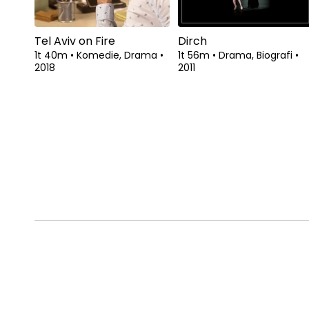
Tel Aviv on Fire
Dirch
1t 40m
•
Komedie, Drama
•
1t 56m
•
Drama, Biografi
•
2018
2011