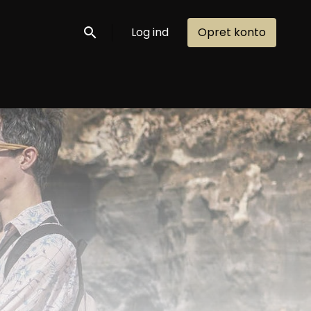
Log ind
Opret konto
Søg nu