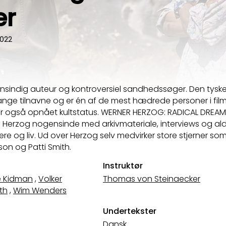
er
022
ensindig auteur og kontroversiel sandhedssøger. Den tyske 
ge tilnavne og er én af de mest hædrede personer i film
r også opnået kultstatus. WERNER HERZOG: RADICAL DREAM
erzog nogensinde med arkivmateriale, interviews og aldri
riere og liv. Ud over Herzog selv medvirker store stjerner so
son og Patti Smith.
Instruktør
e Kidman
,
Volker
Thomas von Steinaecker
ith
,
Wim Wenders
Undertekster
Dansk