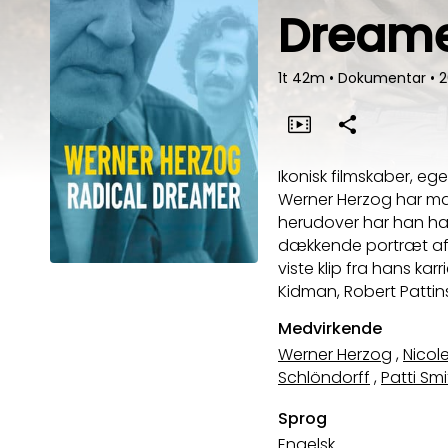
Dream
1t 42m
•
Dokumentar
•
2
Ikonisk filmskaber, eg
Werner Herzog har man
herudover har han ha
dækkende portræt af H
viste klip fra hans kar
Kidman, Robert Pattin
Medvirkende
Werner Herzog
,
Nicol
Schlöndorff
,
Patti Sm
Sprog
Engelsk