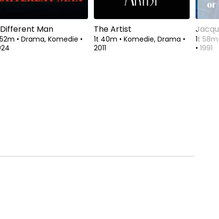
 Different Man
The Artist
Jacqu
t 52m
•
Drama, Komedie
•
1t 40m
•
Komedie, Drama
•
1t 58
024
2011
•
1991