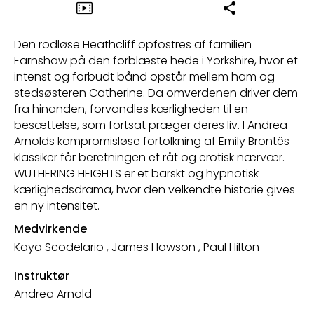
Den rodløse Heathcliff opfostres af familien
Earnshaw på den forblæste hede i Yorkshire, hvor et
intenst og forbudt bånd opstår mellem ham og
stedsøsteren Catherine. Da omverdenen driver dem
fra hinanden, forvandles kærligheden til en
besættelse, som fortsat præger deres liv. I Andrea
Arnolds kompromisløse fortolkning af Emily Brontës
klassiker får beretningen et råt og erotisk nærvær.
WUTHERING HEIGHTS er et barskt og hypnotisk
kærlighedsdrama, hvor den velkendte historie gives
en ny intensitet.
Medvirkende
Kaya Scodelario
,
James Howson
,
Paul Hilton
Instruktør
Andrea Arnold