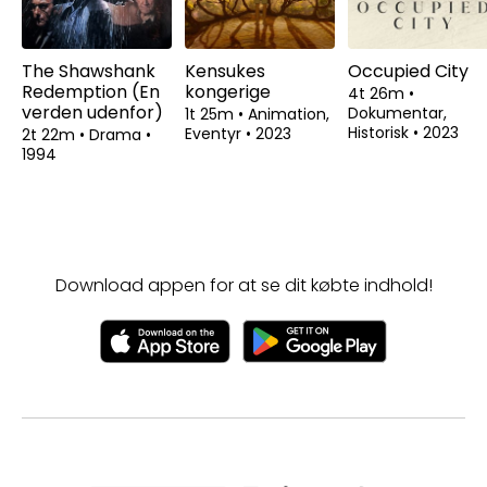
The Shawshank
Kensukes
Occupied City
Redemption (En
kongerige
4t 26m
•
verden udenfor)
Dokumentar,
1t 25m
•
Animation,
Historisk
•
2023
Eventyr
•
2023
2t 22m
•
Drama
•
1994
Download appen for at se dit købte indhold!