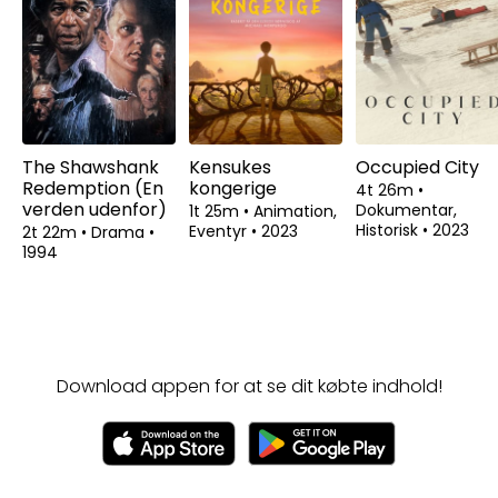
The Shawshank
Kensukes
Occupied City
Redemption (En
kongerige
4t 26m
•
verden udenfor)
Dokumentar,
1t 25m
•
Animation,
Historisk
•
2023
Eventyr
•
2023
2t 22m
•
Drama
•
1994
Download appen for at se dit købte indhold!