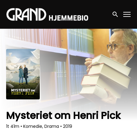
Accessibility Links
Søg nu
Mysteriet om Henri Pick
1t 41m
•
Komedie, Drama
•
2019