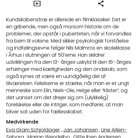
Kundskabenstræ er allerede en filmklassiker. Det er
en gribende, men også morsom historie om de
problemer, der opstår i puberteten, når vi forvandles
fra børn til voksne. Med sikker psykologisk forståelse
og indfølingsevne følger Nils Malmros en skoleklasse
i Århus i slutningen af 50’erne. Han skildrer
udviklingen fra den 13- åriges uskyld til den 16- åriges
erfaringer med kærligheden og den ondskab, som
også synes at være en uundgåelig del af
tilværelsen. Følelserne er stærke, når man er et ungt
menneske som Elin, Niels-Ole, Helge eller “Klister”, og
det uanset om det drejer sig om (ulykkelig)
forelskelse eller de intriger, som medfører, at man
bliver sat uden for fællesskabet.
Medvirkende
Eva Gram Schjoldager
,
Jan Johansen
,
Line Arlien-
Søborg
,
Marian Wendelbo
,
Gitte Iben Andersen