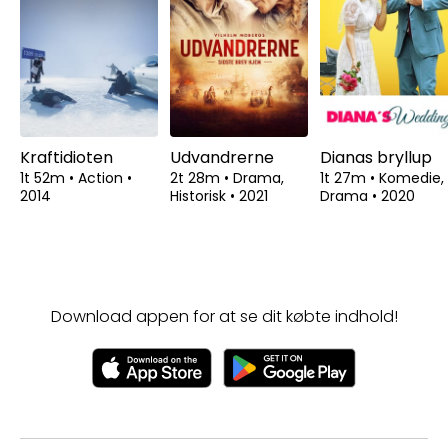
Kraftidioten
Udvandrerne
Dianas bryllup
1t 52m
•
Action
•
2t 28m
•
Drama,
1t 27m
•
Komedie,
2014
Historisk
•
2021
Drama
•
2020
Download appen for at se dit købte indhold!