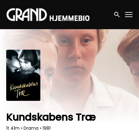
Accessibility Links
Søg nu
Kundskabens Træ
1t 41m
•
Drama
•
1981