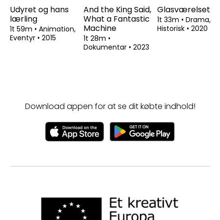
Udyret og hans
And the King Said,
Glasværelset
lærling
What a Fantastic
1t 33m
•
Drama,
Machine
Historisk
•
2020
1t 59m
•
Animation,
Eventyr
•
2015
1t 28m
•
Dokumentar
•
2023
Download appen for at se dit købte indhold!