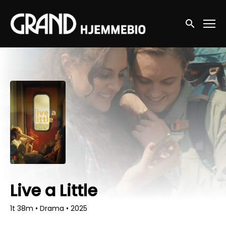
Accessibility Links
Søg nu
Live a Little
1t 38m
•
Drama
•
2025