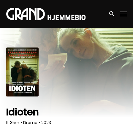
Accessibility Links
Søg nu
Idioten
1t 35m
•
Drama
•
2023