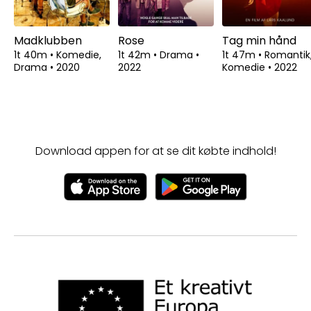
Madklubben
Rose
Tag min hånd
1t 40m
•
Komedie,
1t 42m
•
Drama
•
1t 47m
•
Romantik
Drama
•
2020
2022
Komedie
•
2022
Download appen for at se dit købte indhold!