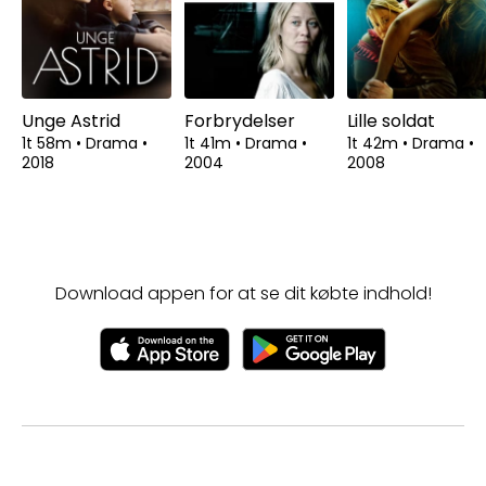
Unge Astrid
Forbrydelser
Lille soldat
1t 58m
•
Drama
•
1t 41m
•
Drama
•
1t 42m
•
Drama
•
2018
2004
2008
Download appen for at se dit købte indhold!