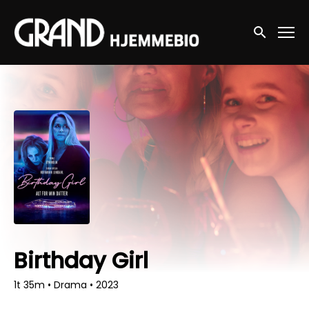
Accessibility Links
Søg nu
Birthday Girl
1t 35m
•
Drama
•
2023