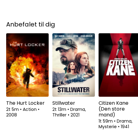
Anbefalet til dig
The Hurt Locker
Stillwater
Citizen Kane
(Den store
2t 5m
•
Action
•
2t 13m
•
Drama,
mand)
2008
Thriller
•
2021
1t 59m
•
Drama,
Mysterie
•
1941