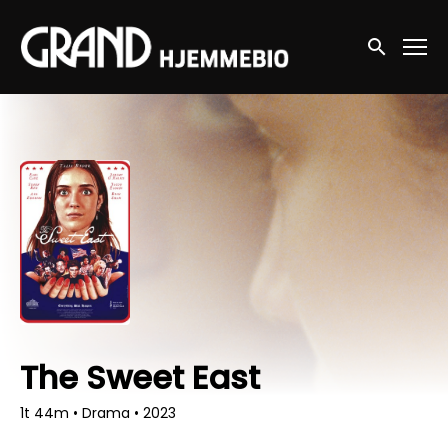
Accessibility Links
Søg nu
The Sweet East
1t 44m
•
Drama
•
2023