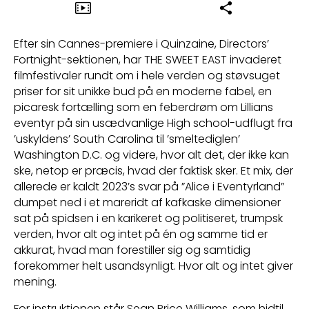
Efter sin Cannes-premiere i Quinzaine, Directors’
Fortnight-sektionen, har THE SWEET EAST invaderet
filmfestivaler rundt om i hele verden og støvsuget
priser for sit unikke bud på en moderne fabel, en
picaresk fortælling som en feberdrøm om Lillians
eventyr på sin usædvanlige High school-udflugt fra
’uskyldens’ South Carolina til ’smeltediglen’
Washington D.C. og videre, hvor alt det, der ikke kan
ske, netop er præcis, hvad der faktisk sker. Et mix, der
allerede er kaldt 2023’s svar på ”Alice i Eventyrland”
dumpet ned i et mareridt af kafkaske dimensioner
sat på spidsen i en karikeret og politiseret, trumpsk
verden, hvor alt og intet på én og samme tid er
akkurat, hvad man forestiller sig og samtidig
forekommer helt usandsynligt. Hvor alt og intet giver
mening.
For instruktionen står Sean Price Williams, som hidtil