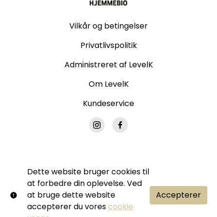
Vilkår og betingelser
Privatlivspolitik
Administreret af LevelK
Om LevelK
Kundeservice
Dette website bruger cookies til
© Grand Hjemmebio. Alle rettigheder forbeholdes.
at forbedre din oplevelse. Ved
Ingen del af denne side må gengives uden vores
at bruge dette website
Accepterer
skriftlige tilladelse.
accepterer du vores
cookie
Shift72
Drevet af